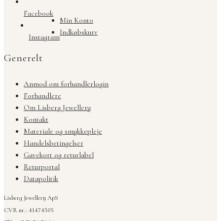
Facebook
Min Konto
Indkøbskurv
Instagram
Generelt
Anmod om forhandlerlogin
Forhandlere
Om Lisberg Jewellery
Kontakt
Materiale og smykkepleje
Handelsbetingelser
Gavekort og returlabel
Returportal
Datapolitik
Lisberg Jewellery ApS
CVR nr.: 41474505