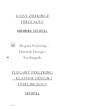
DAISY ØRERINGE
PERLE SØLV
Den
Den
645,00
kr.
345,00
kr.
oprindelige
aktuelle
pris
pris
var:
er:
645,00 kr..
345,00 kr..
ELEGANT PERLERING
– KLASSISK DESIGN I
STERLINGSØLV
349,00
kr.