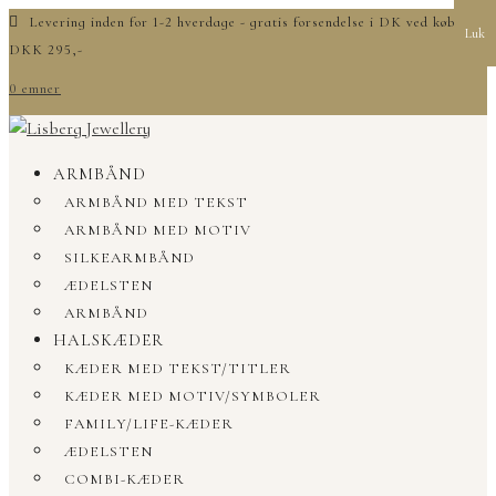
Levering inden for 1-2 hverdage - gratis forsendelse i DK ved køb over
Luk
DKK 295,-
0 emner
ARMBÅND
ARMBÅND MED TEKST
ARMBÅND MED MOTIV
SILKEARMBÅND
ÆDELSTEN
ARMBÅND
HALSKÆDER
KÆDER MED TEKST/TITLER
KÆDER MED MOTIV/SYMBOLER
FAMILY/LIFE-KÆDER
ÆDELSTEN
COMBI-KÆDER