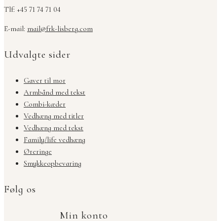
Tlf: +45 71 74 71 04
E-mail:
mail@frk-lisberg.com
Udvalgte sider
Gaver til mor
Armbånd med tekst
Combi-kæder
Vedhæng med titler
Vedhæng med tekst
Family/life vedhæng
Øreringe
Smykkeopbevaring
Følg os
Min konto