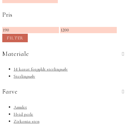
Pris
Mindste
Højeste
pris
pris
FILTER
Materiale
14 karat forgyldt sterlingsølv
Sterlingsølv
Farve
Amulet
Hvid perle
Zirkonia sten