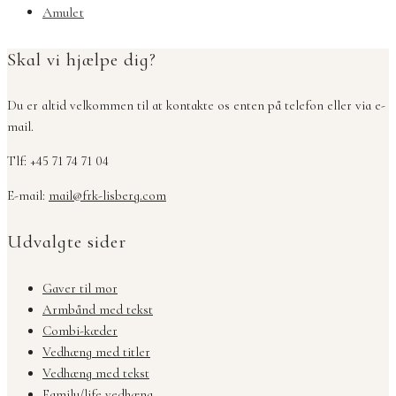
Amulet
Skal vi hjælpe dig?
Du er altid velkommen til at kontakte os enten på telefon eller via e-
mail.
Tlf: +45 71 74 71 04
E-mail:
mail@frk-lisberg.com
Udvalgte sider
Gaver til mor
Armbånd med tekst
Combi-kæder
Vedhæng med titler
Vedhæng med tekst
Family/life vedhæng