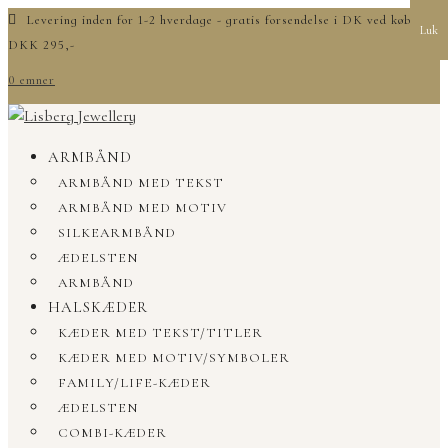
Levering inden for 1-2 hverdage - gratis forsendelse i DK ved køb over
Luk
DKK 295,-
0 emner
ARMBÅND
ARMBÅND MED TEKST
ARMBÅND MED MOTIV
SILKEARMBÅND
ÆDELSTEN
ARMBÅND
HALSKÆDER
KÆDER MED TEKST/TITLER
KÆDER MED MOTIV/SYMBOLER
FAMILY/LIFE-KÆDER
ÆDELSTEN
COMBI-KÆDER