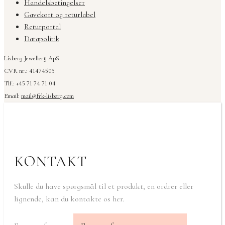
Handelsbetingelser
Gavekort og returlabel
Returportal
Datapolitik
Lisberg Jewellery ApS
CVR nr.: 41474505
Tlf.: +45 71 74 71 04
Email:
mail@frk-lisberg.com
KONTAKT
Skulle du have spørgsmål til et produkt, en ordrer eller
lignende, kan du kontakte os her.