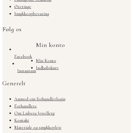
Øreringe
Smykkeopbevaring
Følg os
Min konto
Facebook
Min Konto
Indkøbskurv
Instagram
Generelt
Anmod om forhandlerlogin
Forhandlere
Om Lisberg Jewellery
Kontakt
Materiale og smykkepleje