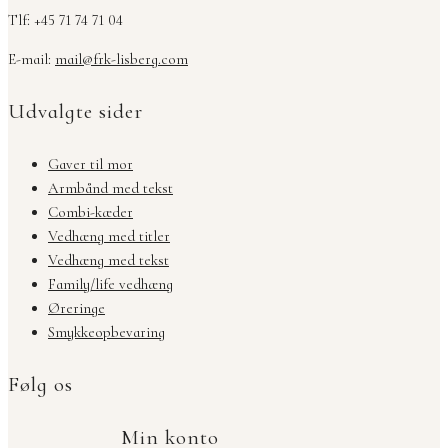
Tlf: +45 71 74 71 04
E-mail:
mail@frk-lisberg.com
Udvalgte sider
Gaver til mor
Armbånd med tekst
Combi-kæder
Vedhæng med titler
Vedhæng med tekst
Family/life vedhæng
Øreringe
Smykkeopbevaring
Følg os
Min konto