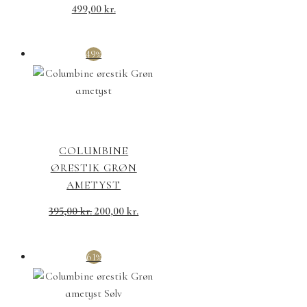
499,00
kr.
49%
COLUMBINE
ØRESTIK GRØN
AMETYST
Den
Den
395,00
kr.
200,00
kr.
oprindelige
aktuelle
pris
pris
61%
var:
er:
395,00 kr..
200,00 kr..