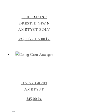
COLUMBINE
ØRESTIK GRØN
AMETYST SØLV
Den
Den
395,00
kr.
155,00
kr.
oprindelige
aktuelle
pris
pris
var:
er:
395,00 kr..
155,00 kr..
DAISY GRØN
AMETYST
345,00
kr.