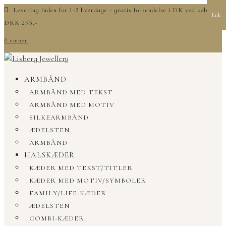
Levering inden for 1-2 hverdage - gratis forsendelse i DK ved køb over
Luk
DKK 295,-
0 emner
ARMBÅND
ARMBÅND MED TEKST
ARMBÅND MED MOTIV
SILKEARMBÅND
ÆDELSTEN
ARMBÅND
HALSKÆDER
KÆDER MED TEKST/TITLER
KÆDER MED MOTIV/SYMBOLER
FAMILY/LIFE-KÆDER
ÆDELSTEN
COMBI-KÆDER