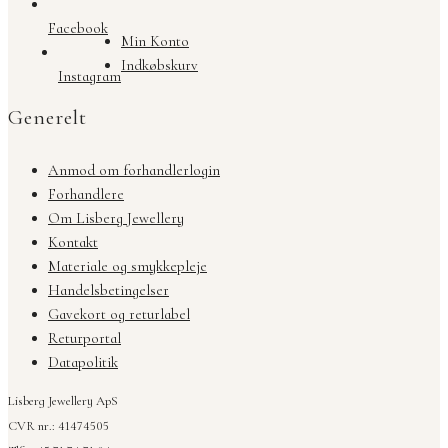
Facebook
Min Konto
Indkøbskurv
Instagram
Generelt
Anmod om forhandlerlogin
Forhandlere
Om Lisberg Jewellery
Kontakt
Materiale og smykkepleje
Handelsbetingelser
Gavekort og returlabel
Returportal
Datapolitik
Lisberg Jewellery ApS
CVR nr.: 41474505