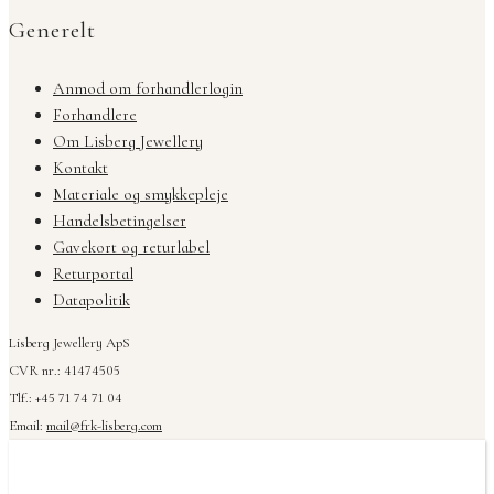
Generelt
Anmod om forhandlerlogin
Forhandlere
Om Lisberg Jewellery
Kontakt
Materiale og smykkepleje
Handelsbetingelser
Gavekort og returlabel
Returportal
Datapolitik
Lisberg Jewellery ApS
CVR nr.: 41474505
Tlf.: +45 71 74 71 04
Email:
mail@frk-lisberg.com