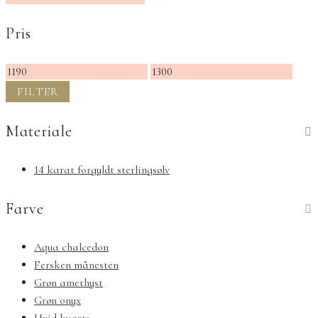
Pris
Mindste
Højeste
pris
pris
FILTER
Materiale
14 karat forgyldt sterlingsølv
Farve
Aqua chalcedon
Fersken månesten
Grøn amethyst
Grøn onyx
Hvid kvarts