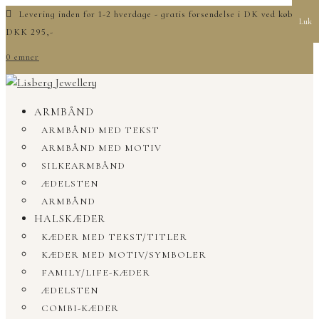
Levering inden for 1-2 hverdage - gratis forsendelse i DK ved køb over
Luk
DKK 295,-
0 emner
ARMBÅND
ARMBÅND MED TEKST
ARMBÅND MED MOTIV
SILKEARMBÅND
ÆDELSTEN
ARMBÅND
HALSKÆDER
KÆDER MED TEKST/TITLER
KÆDER MED MOTIV/SYMBOLER
FAMILY/LIFE-KÆDER
ÆDELSTEN
COMBI-KÆDER