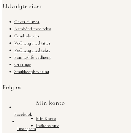
Udvalgte sider
Gaver til mor
Armbånd med tekst
Combi-kæder
Vedhæng med titler
Vedhæng med tekst
Family/life vedhæng
Øreringe
Smykkeopbevaring
Følg os
Min konto
Facebook
Min Konto
Indkøbskurv
Instagram