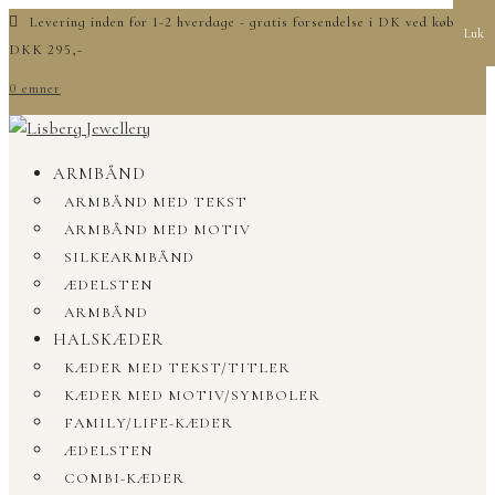
Levering inden for 1-2 hverdage - gratis forsendelse i DK ved køb over
Luk
DKK 295,-
0 emner
ARMBÅND
ARMBÅND MED TEKST
ARMBÅND MED MOTIV
SILKEARMBÅND
ÆDELSTEN
ARMBÅND
HALSKÆDER
KÆDER MED TEKST/TITLER
KÆDER MED MOTIV/SYMBOLER
FAMILY/LIFE-KÆDER
ÆDELSTEN
COMBI-KÆDER