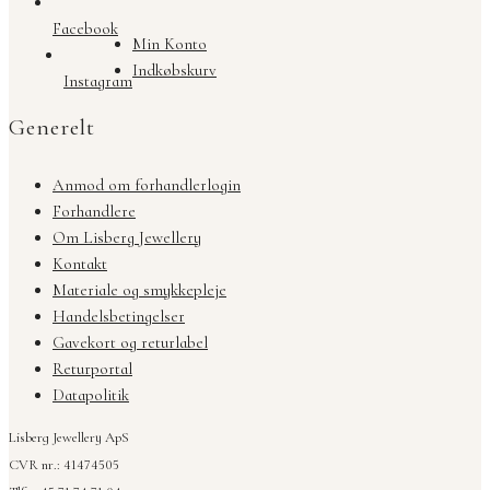
Facebook
Min Konto
Indkøbskurv
Instagram
Generelt
Anmod om forhandlerlogin
Forhandlere
Om Lisberg Jewellery
Kontakt
Materiale og smykkepleje
Handelsbetingelser
Gavekort og returlabel
Returportal
Datapolitik
Lisberg Jewellery ApS
CVR nr.: 41474505