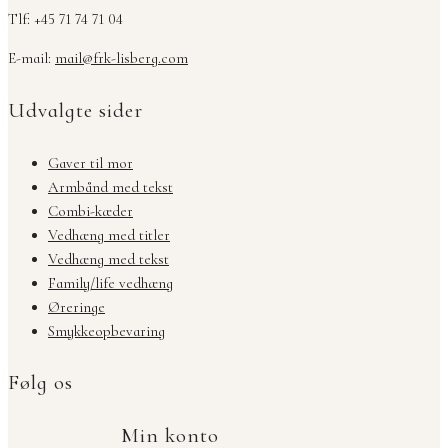
Tlf: +45 71 74 71 04
E-mail:
mail@frk-lisberg.com
Udvalgte sider
Gaver til mor
Armbånd med tekst
Combi-kæder
Vedhæng med titler
Vedhæng med tekst
Family/life vedhæng
Øreringe
Smykkeopbevaring
Følg os
Min konto