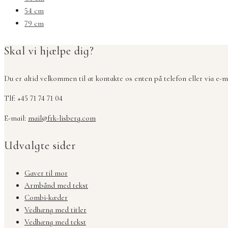
54 cm
79 cm
Skal vi hjælpe dig?
Du er altid velkommen til at kontakte os enten på telefon eller via e-ma
Tlf: +45 71 74 71 04
E-mail:
mail@frk-lisberg.com
Udvalgte sider
Gaver til mor
Armbånd med tekst
Combi-kæder
Vedhæng med titler
Vedhæng med tekst