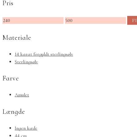
Pris
Mindste
Højeste
F
pris
pris
Materiale
14 karat forgyldt sterlingsølv
Sterlingsølv
Farve
Amulet
Længde
Ingen kæde
44 cm