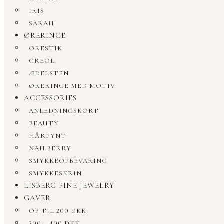
IRIS
SARAH
ØRERINGE
ØRESTIK
CREOL
ÆDELSTEN
ØRERINGE MED MOTIV
ACCESSORIES
ANLEDNINGSKORT
BEAUTY
HÅRPYNT
NAILBERRY
SMYKKEOPBEVARING
SMYKKESKRIN
LISBERG FINE JEWELRY
GAVER
OP TIL 200 DKK
200 – 400 DKK