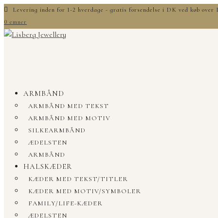
Levering inden for 1-2 hverdage - gratis forsendelse i DK ved køb ove
0 emner
ARMBÅND
ARMBÅND MED TEKST
ARMBÅND MED MOTIV
SILKEARMBÅND
ÆDELSTEN
ARMBÅND
HALSKÆDER
KÆDER MED TEKST/TITLER
KÆDER MED MOTIV/SYMBOLER
FAMILY/LIFE-KÆDER
ÆDELSTEN