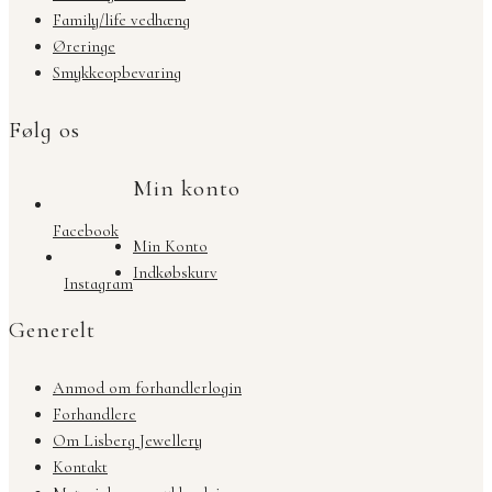
Family/life vedhæng
Øreringe
Smykkeopbevaring
Følg os
Min konto
Facebook
Min Konto
Indkøbskurv
Instagram
Generelt
Anmod om forhandlerlogin
Forhandlere
Om Lisberg Jewellery
Kontakt