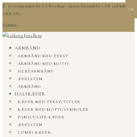
Levering inden for 1-2 hverdage - gratis forsendelse i DK ved køb over
Luk
DKK 295,-
0 emner
ARMBÅND
ARMBÅND MED TEKST
ARMBÅND MED MOTIV
SILKEARMBÅND
ÆDELSTEN
ARMBÅND
HALSKÆDER
KÆDER MED TEKST/TITLER
KÆDER MED MOTIV/SYMBOLER
FAMILY/LIFE-KÆDER
ÆDELSTEN
COMBI-KÆDER