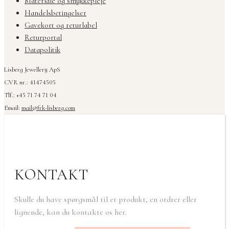
Materiale og smykkepleje
Handelsbetingelser
Gavekort og returlabel
Returportal
Datapolitik
Lisberg Jewellery ApS
CVR nr.: 41474505
Tlf.: +45 71 74 71 04
Email:
mail@frk-lisberg.com
KONTAKT
Skulle du have spørgsmål til et produkt, en ordrer eller
lignende, kan du kontakte os her.