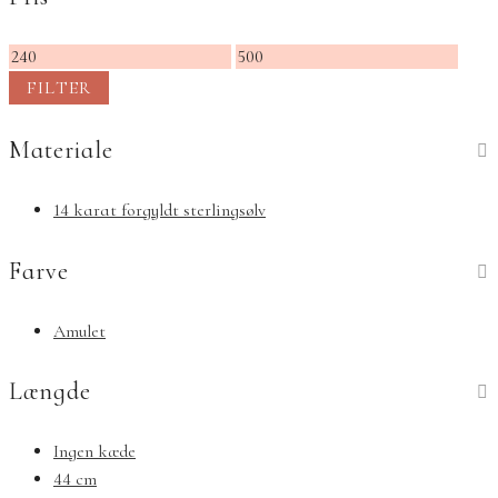
Mindste
Højeste
pris
pris
FILTER
Materiale
14 karat forgyldt sterlingsølv
Farve
Amulet
Længde
Ingen kæde
44 cm