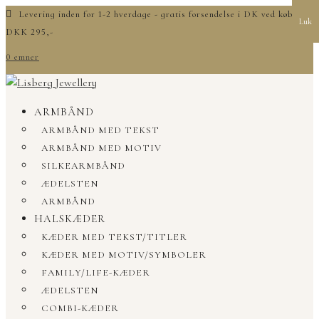
Levering inden for 1-2 hverdage - gratis forsendelse i DK ved køb over
Luk
DKK 295,-
0 emner
ARMBÅND
ARMBÅND MED TEKST
ARMBÅND MED MOTIV
SILKEARMBÅND
ÆDELSTEN
ARMBÅND
HALSKÆDER
KÆDER MED TEKST/TITLER
KÆDER MED MOTIV/SYMBOLER
FAMILY/LIFE-KÆDER
ÆDELSTEN
COMBI-KÆDER