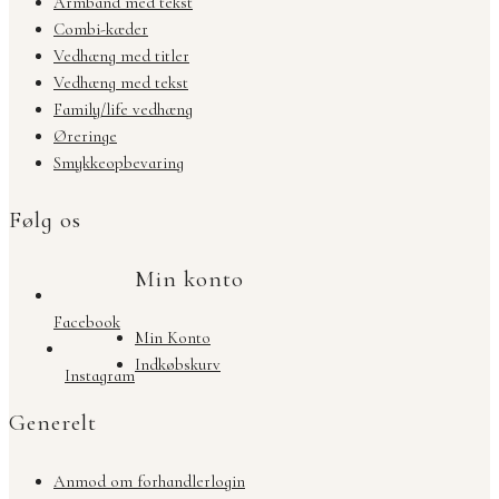
Armbånd med tekst
Combi-kæder
Vedhæng med titler
Vedhæng med tekst
Family/life vedhæng
Øreringe
Smykkeopbevaring
Følg os
Min konto
Facebook
Min Konto
Indkøbskurv
Instagram
Generelt
Anmod om forhandlerlogin