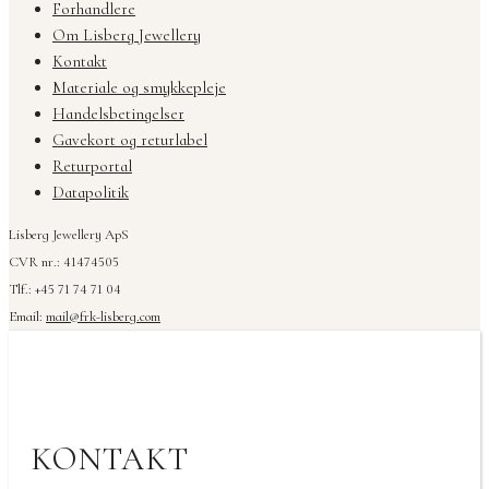
Forhandlere
Om Lisberg Jewellery
Kontakt
Materiale og smykkepleje
Handelsbetingelser
Gavekort og returlabel
Returportal
Datapolitik
Lisberg Jewellery ApS
CVR nr.: 41474505
Tlf.: +45 71 74 71 04
Email:
mail@frk-lisberg.com
KONTAKT