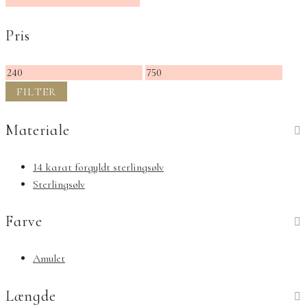
Pris
Mindste
Højeste
pris
pris
FILTER
Materiale
14 karat forgyldt sterlingsølv
Sterlingsølv
Farve
Amulet
Længde