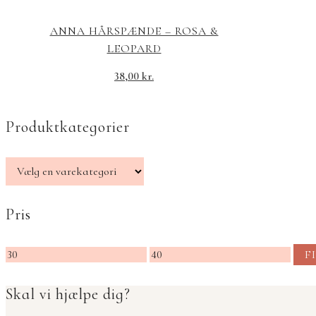
ANNA HÅRSPÆNDE – ROSA &
LEOPARD
38,00
kr.
Produktkategorier
Pris
Mindste
Højeste
F
pris
pris
Skal vi hjælpe dig?