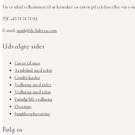
Du er altid velkommen til at kontakte os enten på telefon eller via e-ma
Tlf: +45 71 74 71 04
E-mail:
mail@frk-lisberg.com
Udvalgte sider
Gaver til mor
Armbånd med tekst
Combi-kæder
Vedhæng med titler
Vedhæng med tekst
Family/life vedhæng
Øreringe
Smykkeopbevaring
Følg os