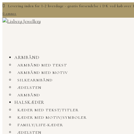
Levering inden for 1-2 hverdage - gratis forsendelse i DK ved køb ove
0 emner
ARMBÅND
ARMBÅND MED TEKST
ARMBÅND MED MOTIV
SILKEARMBÅND
ÆDELSTEN
ARMBÅND
HALSKÆDER
KÆDER MED TEKST/TITLER
KÆDER MED MOTIV/SYMBOLER
FAMILY/LIFE-KÆDER
ÆDELSTEN