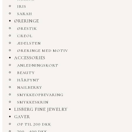
IRIS
SARAH
ØRERINGE
ØRESTIK
CREOL
ÆDELSTEN
ØRERINGE MED MOTIV
ACCESSORIES
ANLEDNINGSKORT
BEAUTY
HÅRPYNT
NAILBERRY
SMYKKEOPBEVARING
SMYKKESKRIN
LISBERG FINE JEWELRY
GAVER
OP TIL 200 DKK
200 – 400 DKK