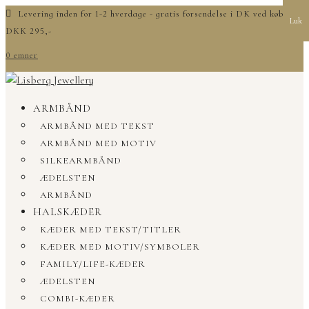
Levering inden for 1-2 hverdage - gratis forsendelse i DK ved køb over
Luk
DKK 295,-
0 emner
ARMBÅND
ARMBÅND MED TEKST
ARMBÅND MED MOTIV
SILKEARMBÅND
ÆDELSTEN
ARMBÅND
HALSKÆDER
KÆDER MED TEKST/TITLER
KÆDER MED MOTIV/SYMBOLER
FAMILY/LIFE-KÆDER
ÆDELSTEN
COMBI-KÆDER