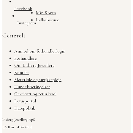
Facebook
Min Konto
Indkøbskurv
Instagram
Generelt
Anmod om forhandlerlogin
Forhandlere
Om Lisberg Jewellery
Kontakt
Materiale og smykkepleje
Handelsbetingelser
Gavekort og returlabel
Returportal
Datapolitik
Lisberg Jewellery ApS
CVR nr.: 41474505