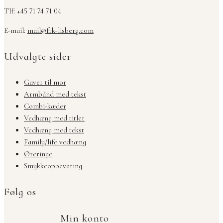
Tlf: +45 71 74 71 04
E-mail:
mail@frk-lisberg.com
Udvalgte sider
Gaver til mor
Armbånd med tekst
Combi-kæder
Vedhæng med titler
Vedhæng med tekst
Family/life vedhæng
Øreringe
Smykkeopbevaring
Følg os
Min konto