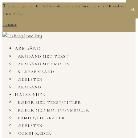
Levering inden for 1-2 hverdage - gratis forsendelse i DK ved køb over
Luk
DKK 295,-
0 emner
ARMBÅND
ARMBÅND MED TEKST
ARMBÅND MED MOTIV
SILKEARMBÅND
ÆDELSTEN
ARMBÅND
HALSKÆDER
KÆDER MED TEKST/TITLER
KÆDER MED MOTIV/SYMBOLER
FAMILY/LIFE-KÆDER
ÆDELSTEN
COMBI-KÆDER