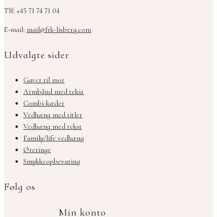
Tlf: +45 71 74 71 04
E-mail:
mail@frk-lisberg.com
Udvalgte sider
Gaver til mor
Armbånd med tekst
Combi-kæder
Vedhæng med titler
Vedhæng med tekst
Family/life vedhæng
Øreringe
Smykkeopbevaring
Følg os
Min konto