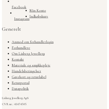
Facebook
Min Konto
Indkøbskurv
Instagram
Generelt
Anmod om forhandlerlogin
Forhandlere
Om Lisberg Jewellery
Kontakt
Materiale og smykkepleje
Handelsbetingelser
Gavekort og returlabel
Returportal
Datapolitik
Lisberg Jewellery ApS
CVR nr.: 41474505