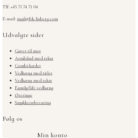
Tlf: +45 71 74 71 04
E-mail:
mail@frk-lisberg.com
Udvalgte sider
Gaver til mor
Armbånd med tekst
Combi-kæder
Vedhæng med titler
Vedhæng med tekst
Family/life vedhæng
Øreringe
Smykkeopbevaring
Følg os
Min konto