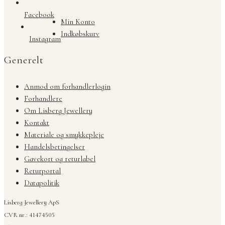
Facebook
Min Konto
Indkøbskurv
Instagram
Generelt
Anmod om forhandlerlogin
Forhandlere
Om Lisberg Jewellery
Kontakt
Materiale og smykkepleje
Handelsbetingelser
Gavekort og returlabel
Returportal
Datapolitik
Lisberg Jewellery ApS
CVR nr.: 41474505