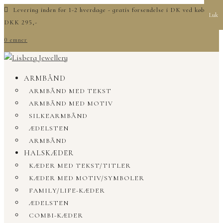
Levering inden for 1-2 hverdage - gratis forsendelse i DK ved køb over
Luk
DKK 295,-
0 emner
ARMBÅND
ARMBÅND MED TEKST
ARMBÅND MED MOTIV
SILKEARMBÅND
ÆDELSTEN
ARMBÅND
HALSKÆDER
KÆDER MED TEKST/TITLER
KÆDER MED MOTIV/SYMBOLER
FAMILY/LIFE-KÆDER
ÆDELSTEN
COMBI-KÆDER