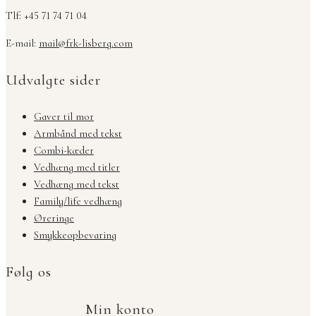
Tlf: +45 71 74 71 04
E-mail:
mail@frk-lisberg.com
Udvalgte sider
Gaver til mor
Armbånd med tekst
Combi-kæder
Vedhæng med titler
Vedhæng med tekst
Family/life vedhæng
Øreringe
Smykkeopbevaring
Følg os
Min konto