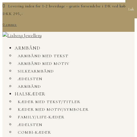
Levering inden for 1-2 hverdage - gratis forsendelse i DK ved køb over
Luk
DKK 295,-
0 emner
ARMBÅND
ARMBÅND MED TEKST
ARMBÅND MED MOTIV
SILKEARMBÅND
ÆDELSTEN
ARMBÅND
HALSKÆDER
KÆDER MED TEKST/TITLER
KÆDER MED MOTIV/SYMBOLER
FAMILY/LIFE-KÆDER
ÆDELSTEN
COMBI-KÆDER