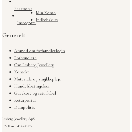
Facebook
Min Konto
Indkøbskurv
Instagram
Generelt
Anmod om forhandlerlogin
Forhandlere
Om Lisberg Jewellery
Kontakt
Materiale og smykkepleje
Handelsbetingelser
Gavekort og returlabel
Returportal
Datapolitik
Lisberg Jewellery ApS
CVR nr.: 41474505