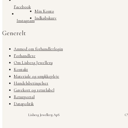
Facebook
Min Konto
Indkøbskurv
Instagram
Generelt
Anmod om forhandlerlogin
Forhandlere
Om Lisberg Jewellery
Kontakt
Materiale og smykkepleje
Handelsbetingelser
Gavekort og returlabel
Returportal
Datapolitik
Lisberg Jewellery ApS
CV