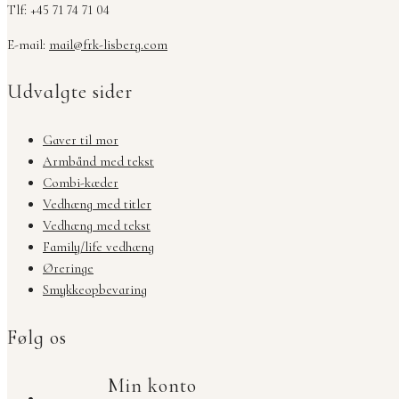
Tlf: +45 71 74 71 04
E-mail:
mail@frk-lisberg.com
Udvalgte sider
Gaver til mor
Armbånd med tekst
Combi-kæder
Vedhæng med titler
Vedhæng med tekst
Family/life vedhæng
Øreringe
Smykkeopbevaring
Følg os
Min konto