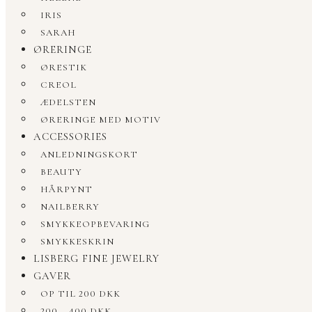
IRIS
SARAH
ØRERINGE
ØRESTIK
CREOL
ÆDELSTEN
ØRERINGE MED MOTIV
ACCESSORIES
ANLEDNINGSKORT
BEAUTY
HÅRPYNT
NAILBERRY
SMYKKEOPBEVARING
SMYKKESKRIN
LISBERG FINE JEWELRY
GAVER
OP TIL 200 DKK
200 – 400 DKK