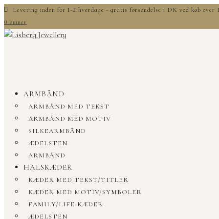
Levering inden for 1-2 hverdage - gratis forsendelse i DK ved køb ove
0 emner
ARMBÅND
ARMBÅND MED TEKST
ARMBÅND MED MOTIV
SILKEARMBÅND
ÆDELSTEN
ARMBÅND
HALSKÆDER
KÆDER MED TEKST/TITLER
KÆDER MED MOTIV/SYMBOLER
FAMILY/LIFE-KÆDER
ÆDELSTEN