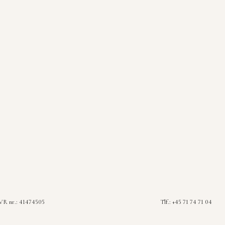
R nr.: 41474505
Tlf.: +45 71 74 71 04