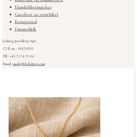
Handelsbetingelser
Gavekort og returlabel
Returportal
Datapolitik
Lisberg Jewellery ApS
CVR nr.: 41474505
Tlf.: +45 71 74 71 04
Email:
mail@frk-lisberg.com