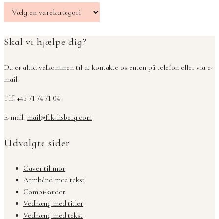
Skal vi hjælpe dig?
Du er altid velkommen til at kontakte os enten på telefon eller via e-
mail.
Tlf: +45 71 74 71 04
E-mail:
mail@frk-lisberg.com
Udvalgte sider
Gaver til mor
Armbånd med tekst
Combi-kæder
Vedhæng med titler
Vedhæng med tekst