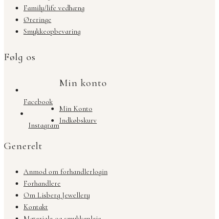
Family/life vedhæng
Øreringe
Smykkeopbevaring
Følg os
Min konto
Facebook
Min Konto
Indkøbskurv
Instagram
Generelt
Anmod om forhandlerlogin
Forhandlere
Om Lisberg Jewellery
Kontakt
Materiale og smykkepleje