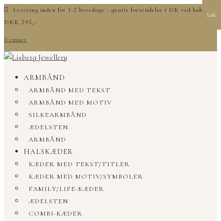
Levering inden for 1-2 hverdage - gratis forsendelse i DK ved køb over
Luk
DKK 295,-
0 emner
ARMBÅND
ARMBÅND MED TEKST
ARMBÅND MED MOTIV
SILKEARMBÅND
ÆDELSTEN
ARMBÅND
HALSKÆDER
KÆDER MED TEKST/TITLER
KÆDER MED MOTIV/SYMBOLER
FAMILY/LIFE-KÆDER
ÆDELSTEN
COMBI-KÆDER