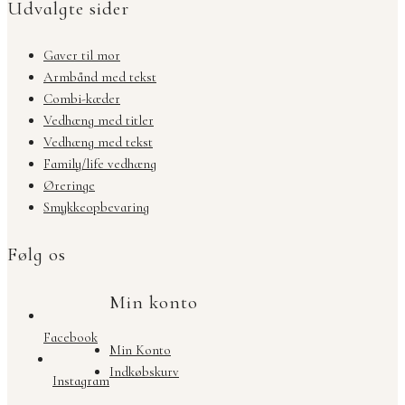
Udvalgte sider
Gaver til mor
Armbånd med tekst
Combi-kæder
Vedhæng med titler
Vedhæng med tekst
Family/life vedhæng
Øreringe
Smykkeopbevaring
Følg os
Min konto
Facebook
Min Konto
Indkøbskurv
Instagram