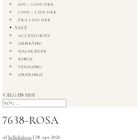
600 – 1.000 DKK
1.000 – 1.500 DKK
FRA 1.500 DKK
SALE
ACCESSORIES
ARMBÅND
HALSKÆDER
RINGE
VEDHÆNG
ØRERINGE
VÆLG EN SIDE
7638-ROSA
af
hellelisberg
|
28. apr 2026