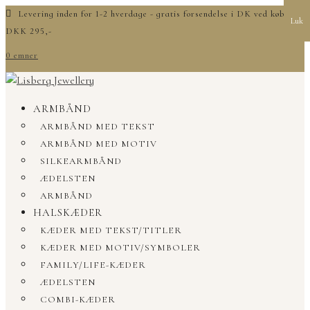
Levering inden for 1-2 hverdage - gratis forsendelse i DK ved køb over
Luk
DKK 295,-
0 emner
ARMBÅND
ARMBÅND MED TEKST
ARMBÅND MED MOTIV
SILKEARMBÅND
ÆDELSTEN
ARMBÅND
HALSKÆDER
KÆDER MED TEKST/TITLER
KÆDER MED MOTIV/SYMBOLER
FAMILY/LIFE-KÆDER
ÆDELSTEN
COMBI-KÆDER