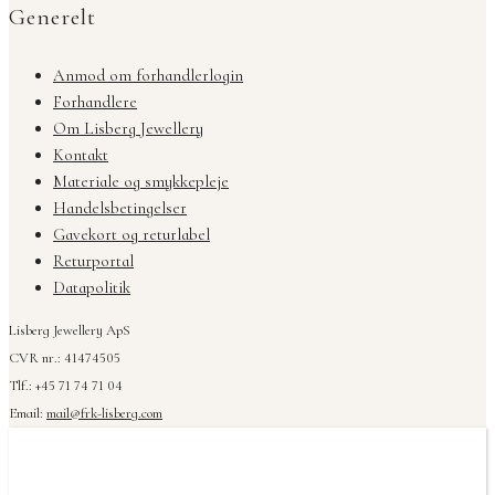
Generelt
Anmod om forhandlerlogin
Forhandlere
Om Lisberg Jewellery
Kontakt
Materiale og smykkepleje
Handelsbetingelser
Gavekort og returlabel
Returportal
Datapolitik
Lisberg Jewellery ApS
CVR nr.: 41474505
Tlf.: +45 71 74 71 04
Email:
mail@frk-lisberg.com