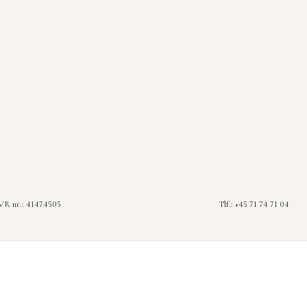
R nr.: 41474505
Tlf.: +45 71 74 71 04