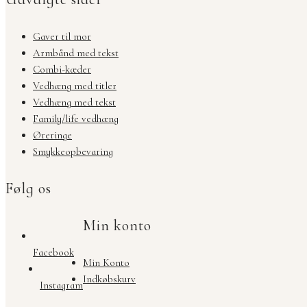
Gaver til mor
Armbånd med tekst
Combi-kæder
Vedhæng med titler
Vedhæng med tekst
Family/life vedhæng
Øreringe
Smykkeopbevaring
Følg os
Min konto
Facebook
Min Konto
Indkøbskurv
Instagram