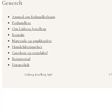
Generelt
Anmod om forhandlerlogin
Forhandlere
Om Lisberg Jewellery
Kontakt
Materiale og smykkepleje
Handelsbetingelser
Gavekort og returlabel
Returportal
Datapolitik
Lisberg Jewellery ApS
CV