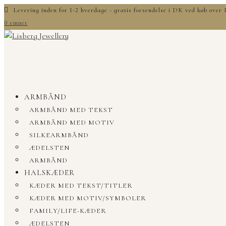
Levering inden for 1-2 hverdage - gratis forsendelse i DK ved køb ove
0 emner
ARMBÅND
ARMBÅND MED TEKST
ARMBÅND MED MOTIV
SILKEARMBÅND
ÆDELSTEN
ARMBÅND
HALSKÆDER
KÆDER MED TEKST/TITLER
KÆDER MED MOTIV/SYMBOLER
FAMILY/LIFE-KÆDER
ÆDELSTEN