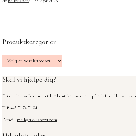
af
hellelisberg
|
22. apr 2026
Produktkategorier
Skal vi hjælpe dig?
Du er altid velkommen til at kontakte os enten på telefon eller via e-ma
Tlf: +45 71 74 71 04
E-mail:
mail@frk-lisberg.com
Udvalgte sider