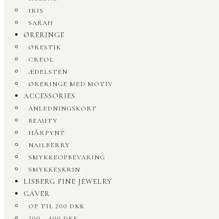
IRIS
SARAH
ØRERINGE
ØRESTIK
CREOL
ÆDELSTEN
ØRERINGE MED MOTIV
ACCESSORIES
ANLEDNINGSKORT
BEAUTY
HÅRPYNT
NAILBERRY
SMYKKEOPBEVARING
SMYKKESKRIN
LISBERG FINE JEWELRY
GAVER
OP TIL 200 DKK
200 – 400 DKK