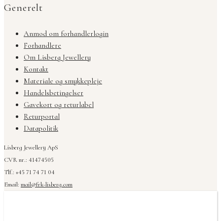
Generelt
Anmod om forhandlerlogin
Forhandlere
Om Lisberg Jewellery
Kontakt
Materiale og smykkepleje
Handelsbetingelser
Gavekort og returlabel
Returportal
Datapolitik
Lisberg Jewellery ApS
CVR nr.: 41474505
Tlf.: +45 71 74 71 04
Email:
mail@frk-lisberg.com