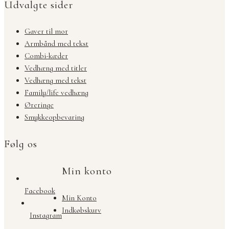
Udvalgte sider
Gaver til mor
Armbånd med tekst
Combi-kæder
Vedhæng med titler
Vedhæng med tekst
Family/life vedhæng
Øreringe
Smykkeopbevaring
Følg os
Min konto
Facebook
Min Konto
Indkøbskurv
Instagram