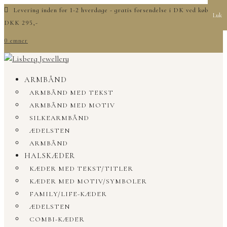
Levering inden for 1-2 hverdage - gratis forsendelse i DK ved køb over
Luk
DKK 295,-
0 emner
ARMBÅND
ARMBÅND MED TEKST
ARMBÅND MED MOTIV
SILKEARMBÅND
ÆDELSTEN
ARMBÅND
HALSKÆDER
KÆDER MED TEKST/TITLER
KÆDER MED MOTIV/SYMBOLER
FAMILY/LIFE-KÆDER
ÆDELSTEN
COMBI-KÆDER