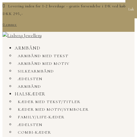
Levering inden for 1-2 hverdage - gratis forsendelse i DK ved køb over
Luk
DKK 295,-
0 emner
ARMBÅND
ARMBÅND MED TEKST
ARMBÅND MED MOTIV
SILKEARMBÅND
ÆDELSTEN
ARMBÅND
HALSKÆDER
KÆDER MED TEKST/TITLER
KÆDER MED MOTIV/SYMBOLER
FAMILY/LIFE-KÆDER
ÆDELSTEN
COMBI-KÆDER