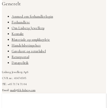
Generelt
Anmod om forhandlerlogin
Forhandlere
Om Lisberg Jewellery
Kontakt
Materiale og smykkepleje
Handelsbetingelser
Gavekort og returlabel
Returportal
Datapolitik
Lisberg Jewellery ApS
CVR nr.: 41474505
Tlf.: +45 71 74 71 04
Email:
mail@frk-lisberg.com