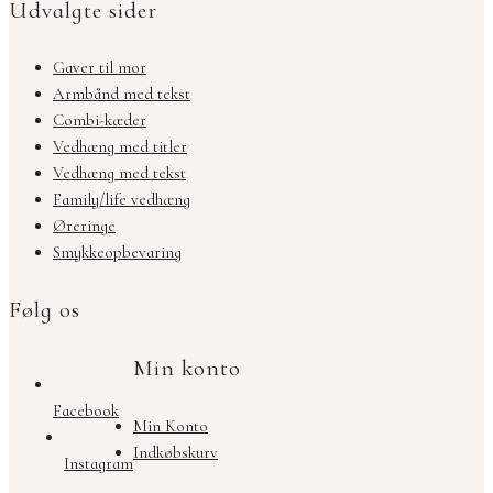
Udvalgte sider
Gaver til mor
Armbånd med tekst
Combi-kæder
Vedhæng med titler
Vedhæng med tekst
Family/life vedhæng
Øreringe
Smykkeopbevaring
Følg os
Min konto
Facebook
Min Konto
Indkøbskurv
Instagram