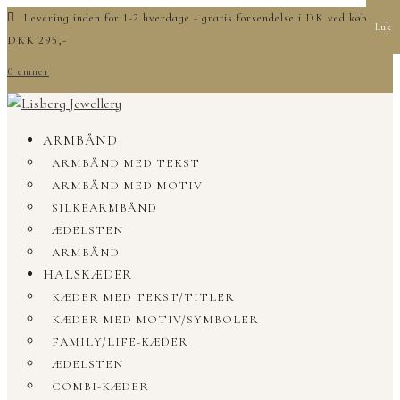
Levering inden for 1-2 hverdage - gratis forsendelse i DK ved køb over
Luk
DKK 295,-
0 emner
ARMBÅND
ARMBÅND MED TEKST
ARMBÅND MED MOTIV
SILKEARMBÅND
ÆDELSTEN
ARMBÅND
HALSKÆDER
KÆDER MED TEKST/TITLER
KÆDER MED MOTIV/SYMBOLER
FAMILY/LIFE-KÆDER
ÆDELSTEN
COMBI-KÆDER