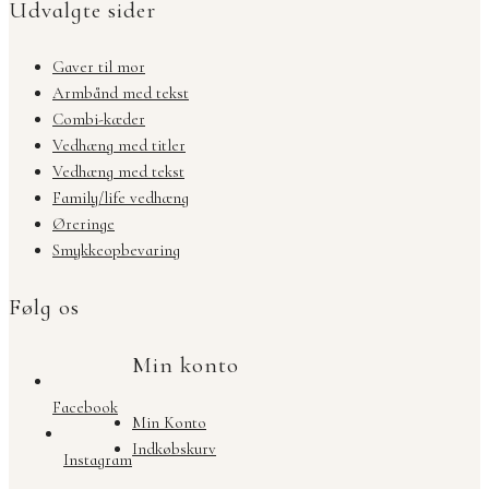
Udvalgte sider
Gaver til mor
Armbånd med tekst
Combi-kæder
Vedhæng med titler
Vedhæng med tekst
Family/life vedhæng
Øreringe
Smykkeopbevaring
Følg os
Min konto
Facebook
Min Konto
Indkøbskurv
Instagram