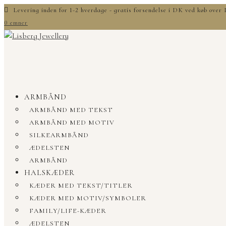
Levering inden for 1-2 hverdage - gratis forsendelse i DK ved køb ove
0 emner
ARMBÅND
ARMBÅND MED TEKST
ARMBÅND MED MOTIV
SILKEARMBÅND
ÆDELSTEN
ARMBÅND
HALSKÆDER
KÆDER MED TEKST/TITLER
KÆDER MED MOTIV/SYMBOLER
FAMILY/LIFE-KÆDER
ÆDELSTEN