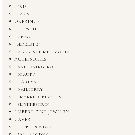
IRIS
SARAH
ØRERINGE
ØRESTIK
CREOL
ÆDELSTEN
ØRERINGE MED MOTIV
ACCESSORIES
ANLEDNINGSKORT
BEAUTY
HÅRPYNT
NAILBERRY
SMYKKEOPBEVARING
SMYKKESKRIN
LISBERG FINE JEWELRY
GAVER
OP TIL 200 DKK
200 – 400 DKK