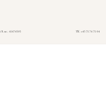
R nr.: 41474505
Tlf.: +45 71 74 71 04