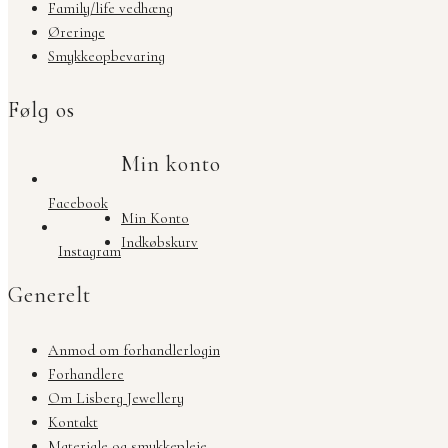
Family/life vedhæng
Øreringe
Smykkeopbevaring
Følg os
Min konto
Facebook
Min Konto
Indkøbskurv
Instagram
Generelt
Anmod om forhandlerlogin
Forhandlere
Om Lisberg Jewellery
Kontakt
Materiale og smykkepleje