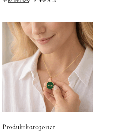
af
hellelisberg
|
8. apr 2026
Produktkategorier