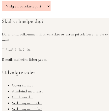
Skal vi hjælpe dig?
Du er altid velkommen til at kontakte os enten på telefon eller via e-
mail.
Tlf: +45 71 74 71 04
E-mail:
mail@frk-lisberg.com
Udvalgte sider
Gaver til mor
Armbånd med tekst
Combi-kæder
Vedhæng med titler
Vedhæng med tekst