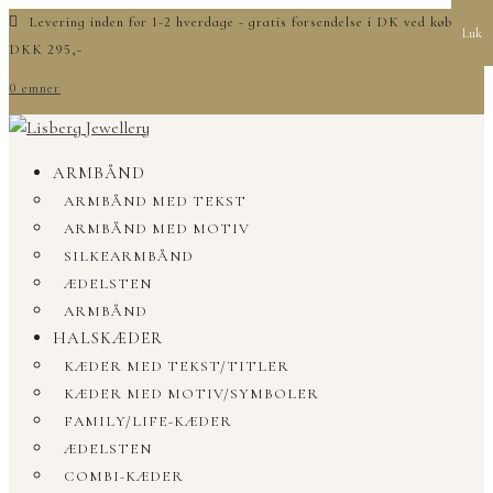
Levering inden for 1-2 hverdage - gratis forsendelse i DK ved køb over
Luk
DKK 295,-
0 emner
ARMBÅND
ARMBÅND MED TEKST
ARMBÅND MED MOTIV
SILKEARMBÅND
ÆDELSTEN
ARMBÅND
HALSKÆDER
KÆDER MED TEKST/TITLER
KÆDER MED MOTIV/SYMBOLER
FAMILY/LIFE-KÆDER
ÆDELSTEN
COMBI-KÆDER