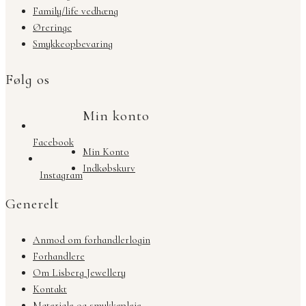
Family/life vedhæng
Øreringe
Smykkeopbevaring
Følg os
Min konto
Facebook
Min Konto
Indkøbskurv
Instagram
Generelt
Anmod om forhandlerlogin
Forhandlere
Om Lisberg Jewellery
Kontakt
Materiale og smykkepleje