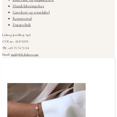
Handelsbetingelser
Gavekort og returlabel
Returportal
Datapolitik
Lisberg Jewellery ApS
CVR nr.: 41474505
Tlf.: +45 71 74 71 04
Email:
mail@frk-lisberg.com