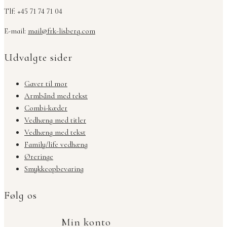
Tlf: +45 71 74 71 04
E-mail:
mail@frk-lisberg.com
Udvalgte sider
Gaver til mor
Armbånd med tekst
Combi-kæder
Vedhæng med titler
Vedhæng med tekst
Family/life vedhæng
Øreringe
Smykkeopbevaring
Følg os
Min konto