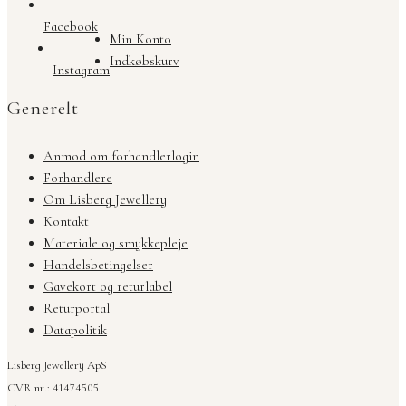
Facebook
Min Konto
Indkøbskurv
Instagram
Generelt
Anmod om forhandlerlogin
Forhandlere
Om Lisberg Jewellery
Kontakt
Materiale og smykkepleje
Handelsbetingelser
Gavekort og returlabel
Returportal
Datapolitik
Lisberg Jewellery ApS
CVR nr.: 41474505