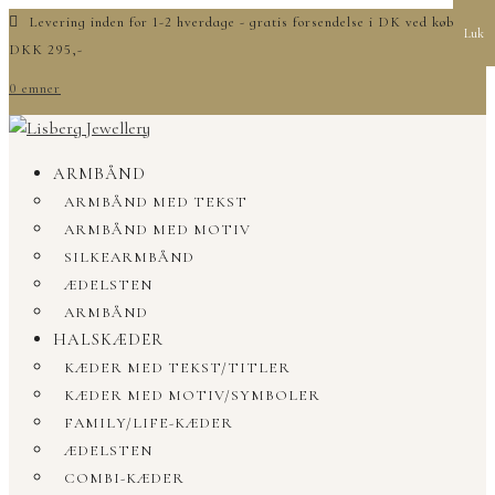
Levering inden for 1-2 hverdage - gratis forsendelse i DK ved køb over
Luk
DKK 295,-
0 emner
ARMBÅND
ARMBÅND MED TEKST
ARMBÅND MED MOTIV
SILKEARMBÅND
ÆDELSTEN
ARMBÅND
HALSKÆDER
KÆDER MED TEKST/TITLER
KÆDER MED MOTIV/SYMBOLER
FAMILY/LIFE-KÆDER
ÆDELSTEN
COMBI-KÆDER