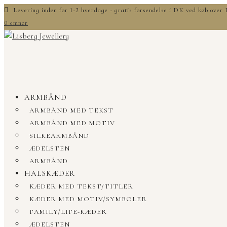
Levering inden for 1-2 hverdage - gratis forsendelse i DK ved køb ove
0 emner
ARMBÅND
ARMBÅND MED TEKST
ARMBÅND MED MOTIV
SILKEARMBÅND
ÆDELSTEN
ARMBÅND
HALSKÆDER
KÆDER MED TEKST/TITLER
KÆDER MED MOTIV/SYMBOLER
FAMILY/LIFE-KÆDER
ÆDELSTEN