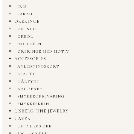
IRIS
SARAH
ØRERINGE
ØRESTIK
CREOL
ÆDELSTEN
ØRERINGE MED MOTIV
ACCESSORIES
ANLEDNINGSKORT
BEAUTY
HÅRPYNT
NAILBERRY
SMYKKEOPBEVARING
SMYKKESKRIN
LISBERG FINE JEWELRY
GAVER
OP TIL 200 DKK
200 – 400 DKK