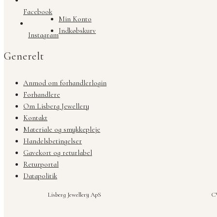
Facebook
Min Konto
Indkøbskurv
Instagram
Generelt
Anmod om forhandlerlogin
Forhandlere
Om Lisberg Jewellery
Kontakt
Materiale og smykkepleje
Handelsbetingelser
Gavekort og returlabel
Returportal
Datapolitik
Lisberg Jewellery ApS
CV