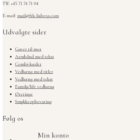
Tlf: +45 71 74 71 04
E-mail:
mail@frk-lisberg.com
Udvalgte sider
Gaver til mor
Armbånd med tekst
Combi-kæder
Vedhæng med titler
Vedhæng med tekst
Family/life vedhæng
Øreringe
Smykkeopbevaring
Følg os
Min konto