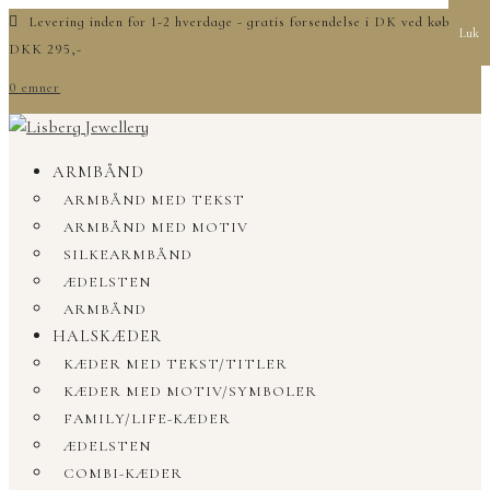
Levering inden for 1-2 hverdage - gratis forsendelse i DK ved køb over
Luk
DKK 295,-
0 emner
ARMBÅND
ARMBÅND MED TEKST
ARMBÅND MED MOTIV
SILKEARMBÅND
ÆDELSTEN
ARMBÅND
HALSKÆDER
KÆDER MED TEKST/TITLER
KÆDER MED MOTIV/SYMBOLER
FAMILY/LIFE-KÆDER
ÆDELSTEN
COMBI-KÆDER