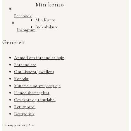
Min konto
Facebook
Min Konto
Indkøbskurv
Instagram
Generelt
Anmod om forhandlerlogin
Forhandlere
Om Lisberg Jewellery
Kontakt
Materiale og smykkepleje
Handelsbetingelser
Gavekort og returlabel
Returportal
Datapolitik
Lisberg Jewellery ApS