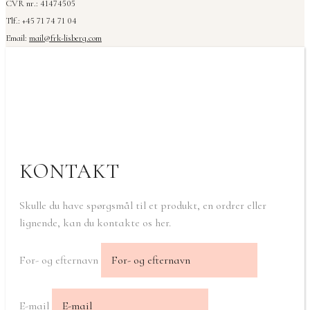
CVR nr.: 41474505
Tlf.: +45 71 74 71 04
Email:
mail@frk-lisberg.com
KONTAKT
Skulle du have spørgsmål til et produkt, en ordrer eller
lignende, kan du kontakte os her.
For- og efternavn
E-mail