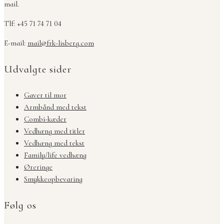
mail.
Tlf: +45 71 74 71 04
E-mail:
mail@frk-lisberg.com
Udvalgte sider
Gaver til mor
Armbånd med tekst
Combi-kæder
Vedhæng med titler
Vedhæng med tekst
Family/life vedhæng
Øreringe
Smykkeopbevaring
Følg os