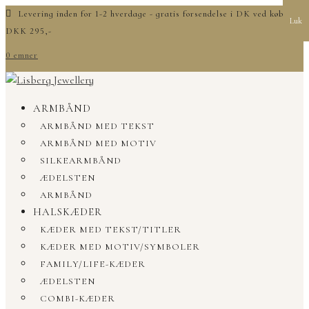
Levering inden for 1-2 hverdage - gratis forsendelse i DK ved køb over
Luk
DKK 295,-
0 emner
ARMBÅND
ARMBÅND MED TEKST
ARMBÅND MED MOTIV
SILKEARMBÅND
ÆDELSTEN
ARMBÅND
HALSKÆDER
KÆDER MED TEKST/TITLER
KÆDER MED MOTIV/SYMBOLER
FAMILY/LIFE-KÆDER
ÆDELSTEN
COMBI-KÆDER