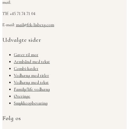
mail.
Tlf: +45 71 74 71 04
E-mail:
mail@frk-lisberg.com
Udvalgte sider
Gaver til mor
Armbånd med tekst
Combi-kæder
Vedhæng med titler
Vedhæng med tekst
Family/life vedhæng
Øreringe
Smykkeopbevaring
Følg os