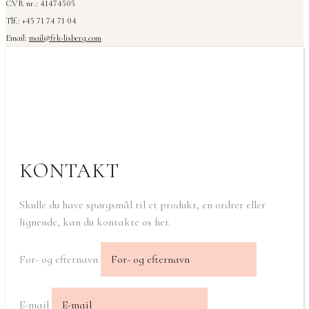
CVR nr.: 41474505
Tlf.: +45 71 74 71 04
Email:
mail@frk-lisberg.com
KONTAKT
Skulle du have spørgsmål til et produkt, en ordrer eller
lignende, kan du kontakte os her.
For- og efternavn
E-mail