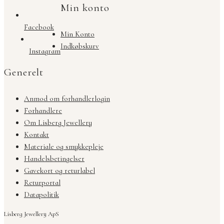
Min konto
Facebook
Min Konto
Indkøbskurv
Instagram
Generelt
Anmod om forhandlerlogin
Forhandlere
Om Lisberg Jewellery
Kontakt
Materiale og smykkepleje
Handelsbetingelser
Gavekort og returlabel
Returportal
Datapolitik
Lisberg Jewellery ApS