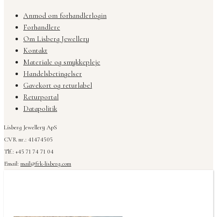
Anmod om forhandlerlogin
Forhandlere
Om Lisberg Jewellery
Kontakt
Materiale og smykkepleje
Handelsbetingelser
Gavekort og returlabel
Returportal
Datapolitik
Lisberg Jewellery ApS
CVR nr.: 41474505
Tlf.: +45 71 74 71 04
Email:
mail@frk-lisberg.com