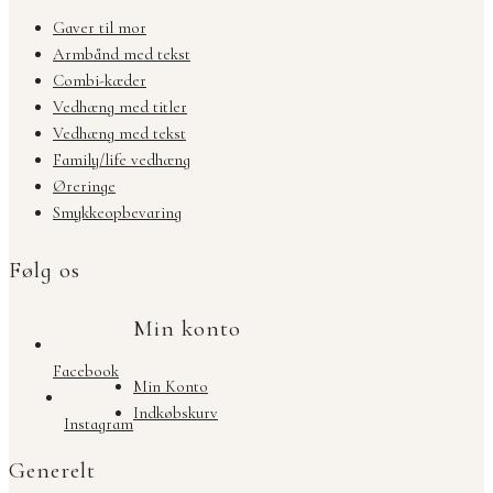
Gaver til mor
Armbånd med tekst
Combi-kæder
Vedhæng med titler
Vedhæng med tekst
Family/life vedhæng
Øreringe
Smykkeopbevaring
Følg os
Min konto
Facebook
Min Konto
Indkøbskurv
Instagram
Generelt