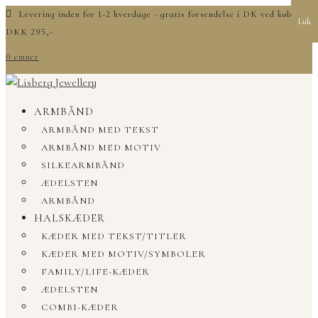
Levering inden for 1-2 hverdage - gratis forsendelse i DK ved køb over
Luk
DKK 295,-
0 emner
ARMBÅND
ARMBÅND MED TEKST
ARMBÅND MED MOTIV
SILKEARMBÅND
ÆDELSTEN
ARMBÅND
HALSKÆDER
KÆDER MED TEKST/TITLER
KÆDER MED MOTIV/SYMBOLER
FAMILY/LIFE-KÆDER
ÆDELSTEN
COMBI-KÆDER