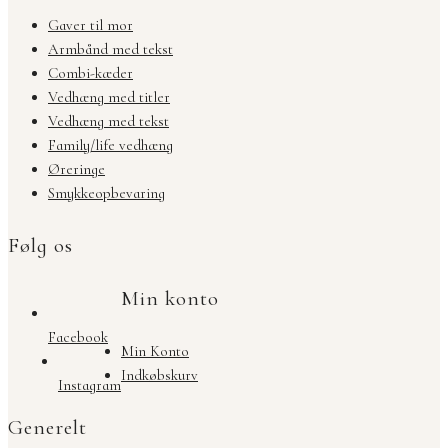
Gaver til mor
Armbånd med tekst
Combi-kæder
Vedhæng med titler
Vedhæng med tekst
Family/life vedhæng
Øreringe
Smykkeopbevaring
Følg os
Min konto
Facebook
Min Konto
Indkøbskurv
Instagram
Generelt