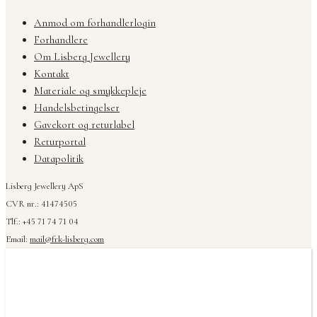
Anmod om forhandlerlogin
Forhandlere
Om Lisberg Jewellery
Kontakt
Materiale og smykkepleje
Handelsbetingelser
Gavekort og returlabel
Returportal
Datapolitik
Lisberg Jewellery ApS
CVR nr.: 41474505
Tlf.: +45 71 74 71 04
Email:
mail@frk-lisberg.com