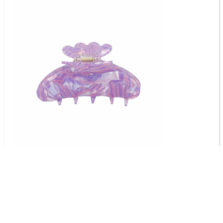
KONTAKT
Skulle du have spørgsmål til et produkt, en ordrer eller
lignende, kan du kontakte os her.