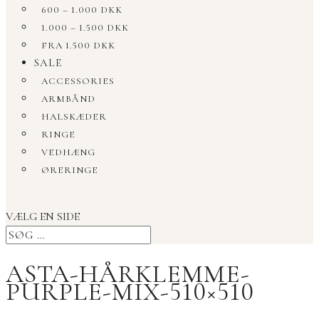
600 – 1.000 DKK
1.000 – 1.500 DKK
FRA 1.500 DKK
SALE
ACCESSORIES
ARMBÅND
HALSKÆDER
RINGE
VEDHÆNG
ØRERINGE
VÆLG EN SIDE
ASTA-HÅRKLEMME-
PURPLE-MIX-510×510