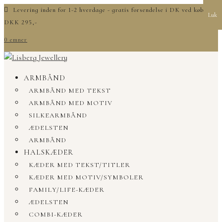
Levering inden for 1-2 hverdage - gratis forsendelse i DK ved køb over
Luk
DKK 295,-
0 emner
ARMBÅND
ARMBÅND MED TEKST
ARMBÅND MED MOTIV
SILKEARMBÅND
ÆDELSTEN
ARMBÅND
HALSKÆDER
KÆDER MED TEKST/TITLER
KÆDER MED MOTIV/SYMBOLER
FAMILY/LIFE-KÆDER
ÆDELSTEN
COMBI-KÆDER