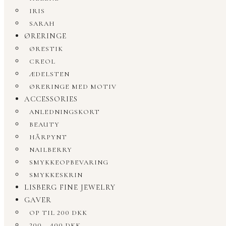
IRIS
SARAH
ØRERINGE
ØRESTIK
CREOL
ÆDELSTEN
ØRERINGE MED MOTIV
ACCESSORIES
ANLEDNINGSKORT
BEAUTY
HÅRPYNT
NAILBERRY
SMYKKEOPBEVARING
SMYKKESKRIN
LISBERG FINE JEWELRY
GAVER
OP TIL 200 DKK
200 – 400 DKK