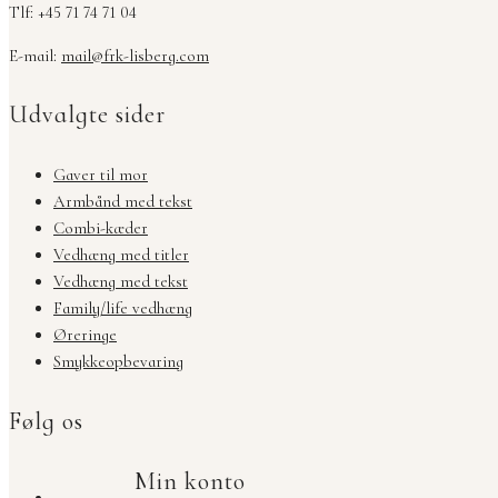
Tlf: +45 71 74 71 04
E-mail:
mail@frk-lisberg.com
Udvalgte sider
Gaver til mor
Armbånd med tekst
Combi-kæder
Vedhæng med titler
Vedhæng med tekst
Family/life vedhæng
Øreringe
Smykkeopbevaring
Følg os
Min konto