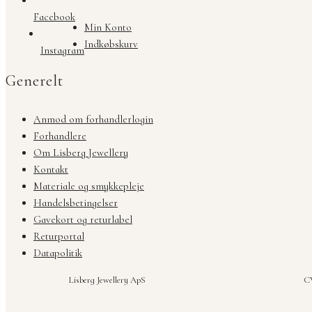
Facebook
Min Konto
Indkøbskurv
Instagram
Generelt
Anmod om forhandlerlogin
Forhandlere
Om Lisberg Jewellery
Kontakt
Materiale og smykkepleje
Handelsbetingelser
Gavekort og returlabel
Returportal
Datapolitik
Lisberg Jewellery ApS
CV