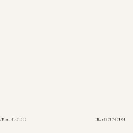
R nr.: 41474505
Tlf.: +45 71 74 71 04