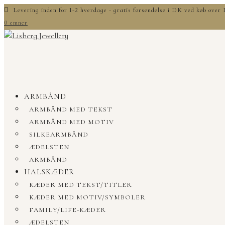
Levering inden for 1-2 hverdage - gratis forsendelse i DK ved køb ove
0 emner
ARMBÅND
ARMBÅND MED TEKST
ARMBÅND MED MOTIV
SILKEARMBÅND
ÆDELSTEN
ARMBÅND
HALSKÆDER
KÆDER MED TEKST/TITLER
KÆDER MED MOTIV/SYMBOLER
FAMILY/LIFE-KÆDER
ÆDELSTEN