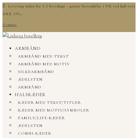
Levering inden for 1-2 hverdage - gratis forsendelse i DK ved køb over
DKK 295,-
0 emner
ARMBÅND
ARMBÅND MED TEKST
ARMBÅND MED MOTIV
SILKEARMBÅND
ÆDELSTEN
ARMBÅND
HALSKÆDER
KÆDER MED TEKST/TITLER
KÆDER MED MOTIV/SYMBOLER
FAMILY/LIFE-KÆDER
ÆDELSTEN
COMBI-KÆDER