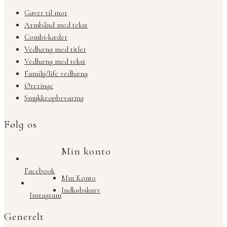
Gaver til mor
Armbånd med tekst
Combi-kæder
Vedhæng med titler
Vedhæng med tekst
Family/life vedhæng
Øreringe
Smykkeopbevaring
Følg os
Min konto
Facebook
Min Konto
Indkøbskurv
Instagram
Generelt