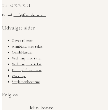
Tlf: +45 71 74 71 04
E-mail:
mail@frk-lisberg.com
Udvalgte sider
Gaver til mor
Armbånd med tekst
Combi-kæder
Vedhæng med titler
Vedhæng med tekst
Family/life vedhæng
Øreringe
Smykkeopbevaring
Følg os
Min konto