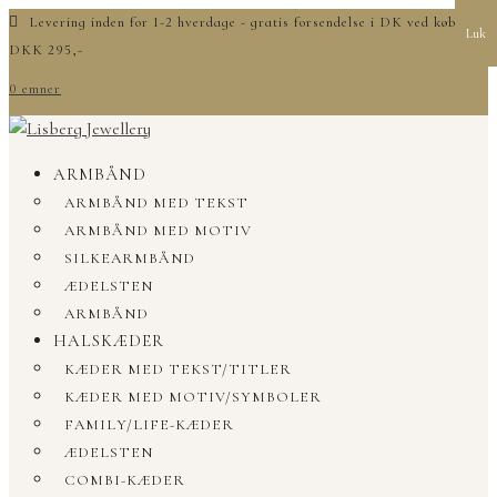
Levering inden for 1-2 hverdage - gratis forsendelse i DK ved køb over
Luk
DKK 295,-
0 emner
ARMBÅND
ARMBÅND MED TEKST
ARMBÅND MED MOTIV
SILKEARMBÅND
ÆDELSTEN
ARMBÅND
HALSKÆDER
KÆDER MED TEKST/TITLER
KÆDER MED MOTIV/SYMBOLER
FAMILY/LIFE-KÆDER
ÆDELSTEN
COMBI-KÆDER