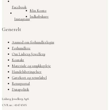
Facebook
Min Konto
Indkøbskurv
Instagram
Generelt
Anmod om forhandlerlogin
Forhandlere
Om Lisberg Jewellery
Kontakt
Materiale og smykkepleje
Handelsbetingelser
Gavekort og returlabel
Returportal
Datapolitik
Lisberg Jewellery ApS
CVR nr.: 41474505